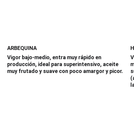
ARBEQUINA
H
 
Vigor bajo-medio, entra muy rápido en 
V
producción, ideal para superintensivo, aceite 
m
muy frutado y suave con poco amargor y picor.
s
(
l